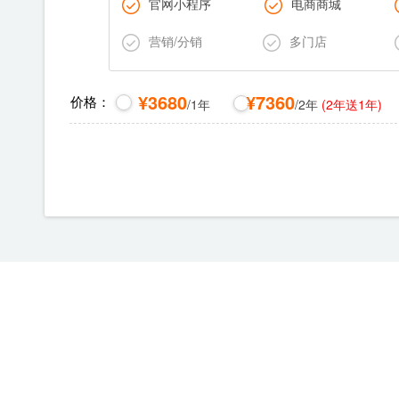
官网小程序
电商商城
营销/分销
多门店
.
¥3680
¥7360
价格：
.
/1年
/2年
(
2年送1年
)
.